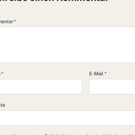
entar
*
e
*
E-Mail
*
ite