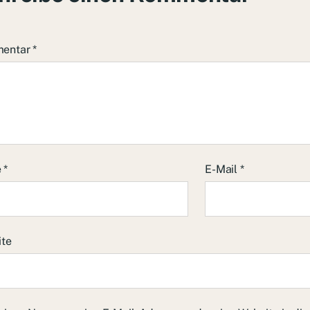
entar
*
e
*
E-Mail
*
ite