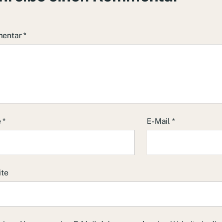
entar
*
e
*
E-Mail
*
ite