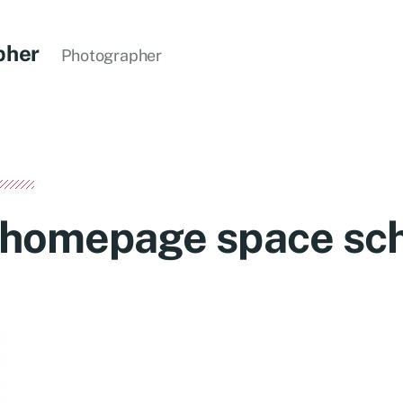
pher
Photographer
 homepage space sc